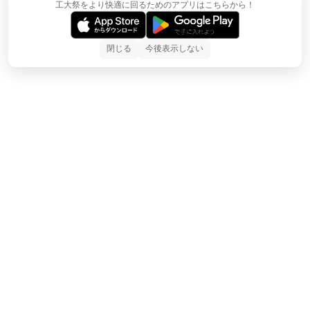
工大祭をより快適に回るためのアプリはこちらから！
閉じる
今後表示しない
©
2025
名古屋工業大学第
63
回工大祭実行委員会
All Rights Reserved.