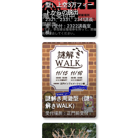
型）上空3万フィー
トからの脱出
2321、2331、2341講義
室（受付：2322講義室
横）
謎解き周遊型（謎
解きWALK）
受付場所：正門前受付