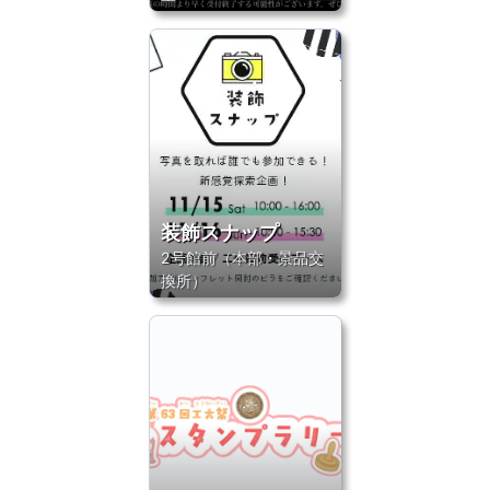
装飾スナップ
2号館前（本部・景品交
換所）