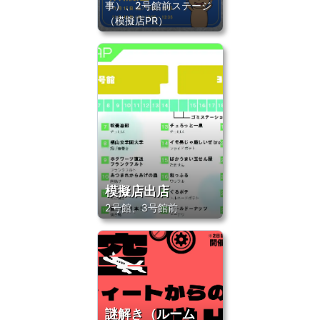
事）、2号館前ステージ
（模擬店PR）
模擬店出店
2号館、3号館前
謎解き（ルーム