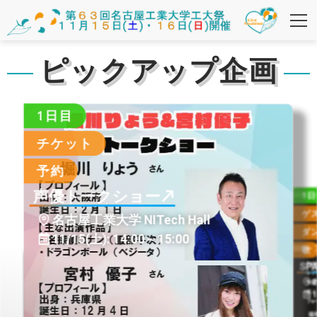
ピックアップ企画
1日目
チケット
予約
声優トークショー
1
ゲ
名古屋工業大学 NITech Hall
ダ
11/15(土)
:
14:00～15:00
歌
SP
1