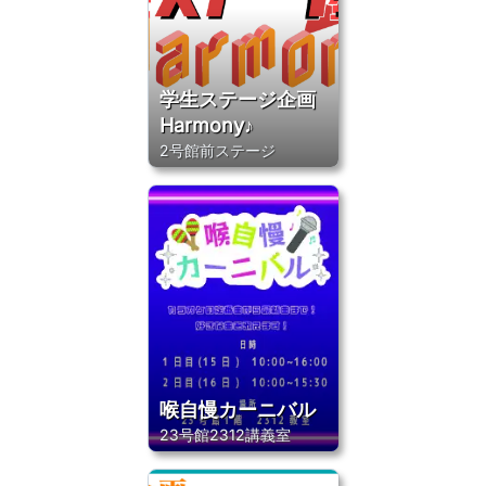
学生ステージ企画
Harmony♪
2号館前ステージ
喉自慢カーニバル
23号館2312講義室