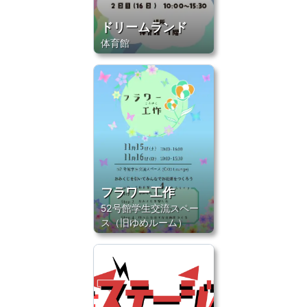
ドリームランド
体育館
フラワー工作
52号館学生交流スペー
ス（旧ゆめルーム）