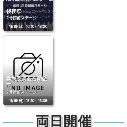
後夜祭
2号館前ステージ
11/16(日)
:
16:10～18:20
学祭委員会合同企
画
2号館前ステージ
11/16(日)
:
15:10～16:05
両日開催