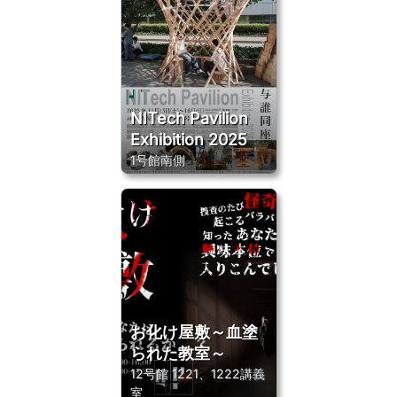
NITech Pavilion
Exhibition 2025
1号館南側
お化け屋敷～血塗
られた教室～
12号館 1221、1222講義
室