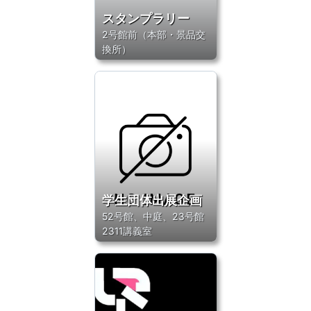
スタンプラリー
2号館前（本部・景品交
換所）
学生団体出展企画
52号館、中庭、23号館
2311講義室