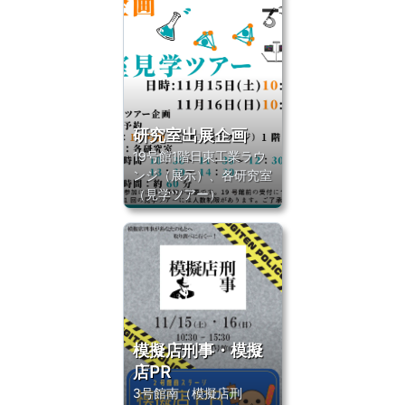
研究室出展企画
19号館1階日東工業ラウ
ンジ（展示）、各研究室
（見学ツアー）
模擬店刑事・模擬
店PR
3号館南（模擬店刑